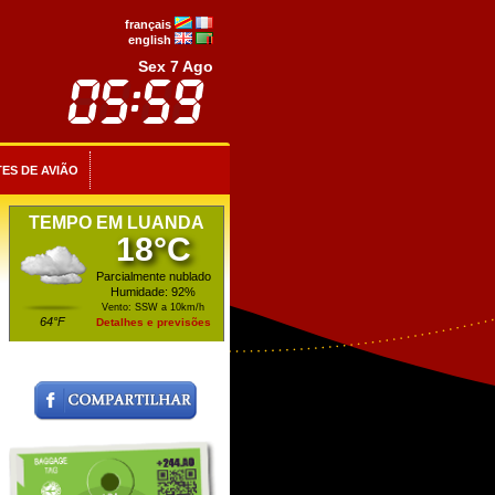
français
english
Sex 7 Ago
ES DE AVIÃO
TEMPO EM LUANDA
18°C
Parcialmente nublado
Humidade: 92%
Vento: SSW a 10km/h
64°F
Detalhes e previsões