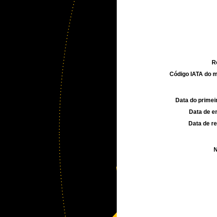
R
Código IATA do m
Data do primei
Data de e
Data de re
N