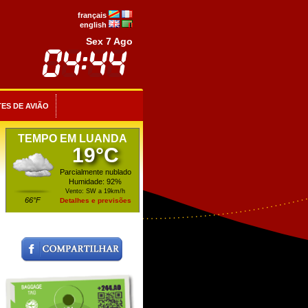
français
english
Sex 7 Ago
ES DE AVIÃO
TEMPO EM LUANDA
19°C
Parcialmente nublado
Humidade: 92%
Vento: SW a 19km/h
66°F
Detalhes e previsões