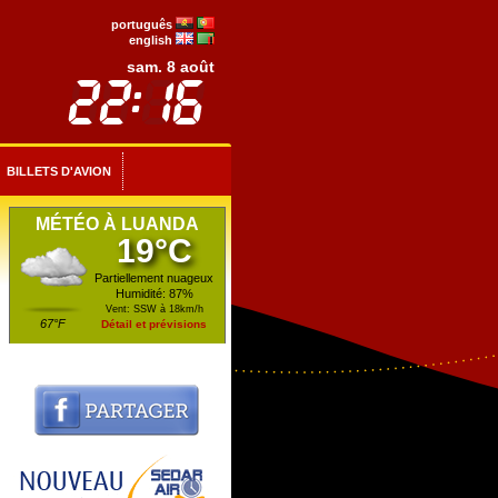
português
english
sam. 8 août
BILLETS D'AVION
MÉTÉO À LUANDA
19°C
Partiellement nuageux
Humidité: 87%
Vent: SSW à 18km/h
67°F
Détail et prévisions