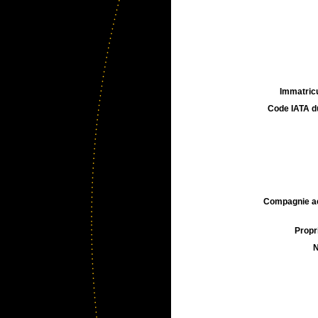
Immatricu
Code IATA d
Compagnie aé
Propri
N