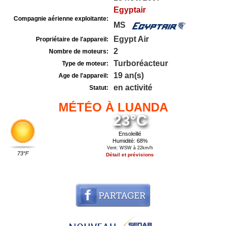
Egyptair
Compagnie aérienne exploitante:
MS
Egypt Air
Propriétaire de l'appareil:
2
Nombre de moteurs:
Turboréacteur
Type de moteur:
19 an(s)
Age de l'appareil:
en activité
Statut:
MÉTÉO À LUANDA
23°C
Ensoleillé
Humidité: 68%
Vent: WSW à 22km/h
73°F
Détail et prévisions