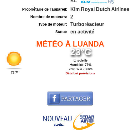
KL
Klm Royal Dutch Airlines
Propriétaire de l'appareil:
2
Nombre de moteurs:
Turboréacteur
Type de moteur:
en activité
Statut:
MÉTÉO À LUANDA
23°C
Ensoleillé
Humidité: 71%
Vent: W à 21km/h
73°F
Détail et prévisions