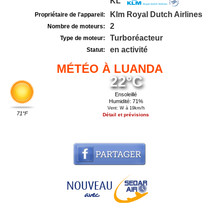
KL
Klm Royal Dutch Airlines
Propriétaire de l'appareil:
2
Nombre de moteurs:
Turboréacteur
Type de moteur:
en activité
Statut:
MÉTÉO À LUANDA
22°C
Ensoleillé
Humidité: 71%
Vent: W à 19km/h
71°F
Détail et prévisions