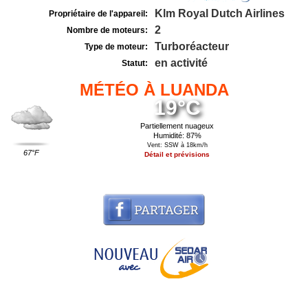
Klm Royal Dutch Airlines
Propriétaire de l'appareil:
2
Nombre de moteurs:
Turboréacteur
Type de moteur:
en activité
Statut:
MÉTÉO À LUANDA
19°C
Partiellement nuageux
Humidité: 87%
Vent: SSW à 18km/h
67°F
Détail et prévisions