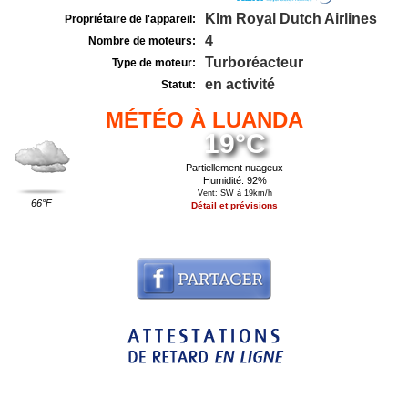
Klm Royal Dutch Airlines
Propriétaire de l'appareil:
4
Nombre de moteurs:
Turboréacteur
Type de moteur:
en activité
Statut:
MÉTÉO À LUANDA
19°C
Partiellement nuageux
Humidité: 92%
Vent: SW à 19km/h
66°F
Détail et prévisions