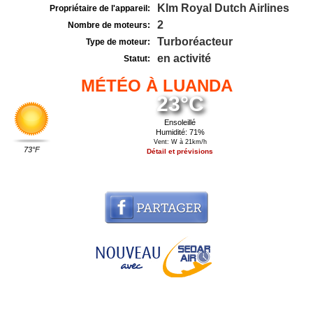
Klm Royal Dutch Airlines
Propriétaire de l'appareil:
2
Nombre de moteurs:
Turboréacteur
Type de moteur:
en activité
Statut:
MÉTÉO À LUANDA
23°C
Ensoleillé
Humidité: 71%
Vent: W à 21km/h
73°F
Détail et prévisions