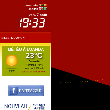
português
english
ven. 7 août
BILLETS D'AVION
MÉTÉO À LUANDA
23°C
Ensoleillé
Humidité: 71%
Vent: W à 21km/h
73°F
Détail et prévisions