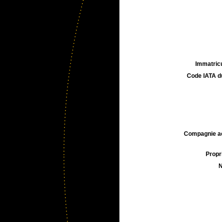
Immatricu
Code IATA d
Compagnie aé
Propri
N