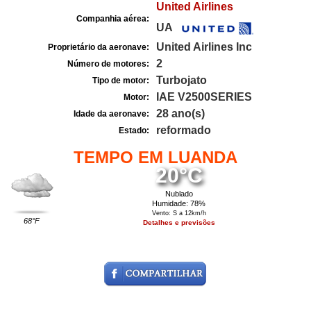
United Airlines
Companhia aérea:
UA
United Airlines Inc
Proprietário da aeronave:
2
Número de motores:
Turbojato
Tipo de motor:
IAE V2500SERIES
Motor:
28 ano(s)
Idade da aeronave:
reformado
Estado:
TEMPO EM LUANDA
20°C
Nublado
Humidade: 78%
Vento: S a 12km/h
68°F
Detalhes e previsões