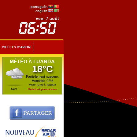
português
english
ven. 7 août
BILLETS D'AVION
MÉTÉO À LUANDA
18°C
Partiellement nuageux
Humidité: 92%
Vent: SSW à 10km/h
64°F
Détail et prévisions