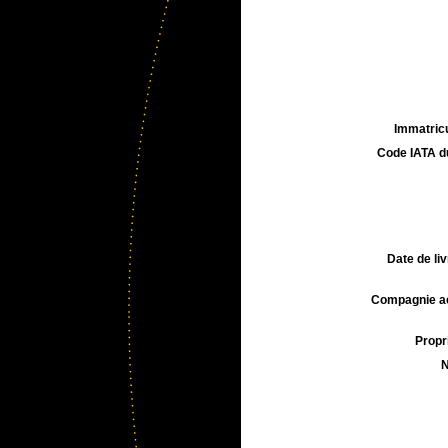
Immatricu
Code IATA d
Date de liv
Compagnie aé
Propri
N