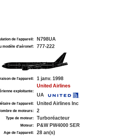
N798UA
lation de l'appareil:
777-222
u modèle d'aéronef:
1 janv. 1998
raison de l'appareil:
United Airlines
rienne exploitante:
UA
United Airlines Inc
étaire de l'appareil:
2
ombre de moteurs:
Turboréacteur
Type de moteur:
P&W PW4000 SER
Moteur:
28 an(s)
Age de l'appareil: