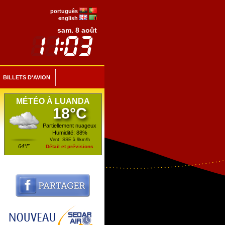
português
english
sam. 8 août
BILLETS D'AVION
MÉTÉO À LUANDA
18°C
Partiellement nuageux
Humidité: 88%
Vent: SSE à 9km/h
64°F
Détail et prévisions