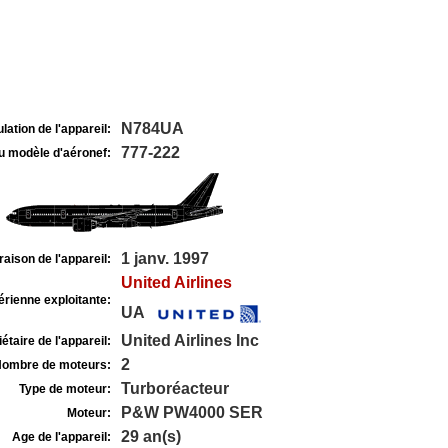
N784UA
lation de l'appareil:
777-222
u modèle d'aéronef:
1 janv. 1997
raison de l'appareil:
United Airlines
rienne exploitante:
UA
United Airlines Inc
étaire de l'appareil:
2
ombre de moteurs:
Turboréacteur
Type de moteur:
P&W PW4000 SER
Moteur:
29 an(s)
Age de l'appareil: