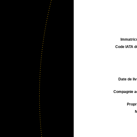
Immatricu
Code IATA d
Date de liv
Compagnie aé
Propri
N