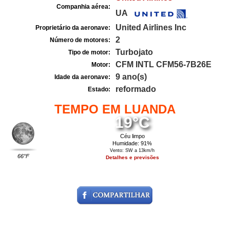
Companhia aérea:
UA
United Airlines Inc
Proprietário da aeronave:
2
Número de motores:
Turbojato
Tipo de motor:
CFM INTL CFM56-7B26E
Motor:
9 ano(s)
Idade da aeronave:
reformado
Estado:
TEMPO EM LUANDA
19°C
Céu limpo
Humidade: 91%
Vento: SW a 13km/h
66°F
Detalhes e previsões