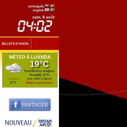
português
english
sam. 8 août
BILLETS D'AVION
MÉTÉO À LUANDA
19°C
Partiellement nuageux
Humidité: 87%
Vent: SSW à 18km/h
67°F
Détail et prévisions