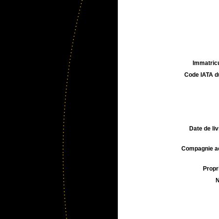
Immatricu
Code IATA d
Date de liv
Compagnie aé
Propri
N