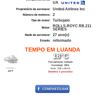
UA
United Airlines Inc
Proprietário da aeronave:
2
Número de motores:
Turbojato
Tipo de motor:
ROLLS-ROYC RB.211
Motor:
SERIES
27 ano(s)
Idade da aeronave:
reformado
Estado:
TEMPO EM LUANDA
18°C
Parcialmente nublado
Humidade: 88%
Vento: SSE a 9km/h
64°F
Detalhes e previsões