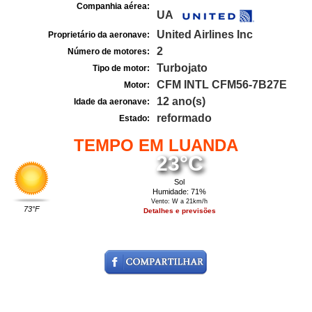
Companhia aérea:
UA
United Airlines Inc
Proprietário da aeronave:
2
Número de motores:
Turbojato
Tipo de motor:
CFM INTL CFM56-7B27E
Motor:
12 ano(s)
Idade da aeronave:
reformado
Estado:
TEMPO EM LUANDA
23°C
Sol
Humidade: 71%
Vento: W a 21km/h
73°F
Detalhes e previsões