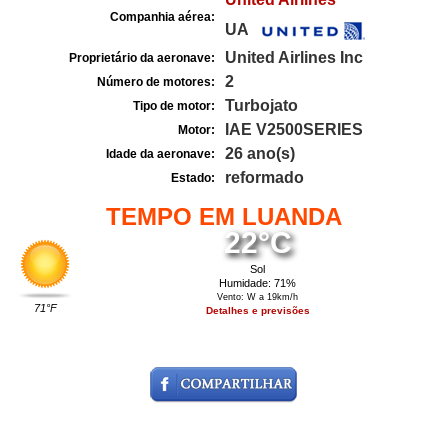
Companhia aérea:
UA
United Airlines Inc
Proprietário da aeronave:
2
Número de motores:
Turbojato
Tipo de motor:
IAE V2500SERIES
Motor:
26 ano(s)
Idade da aeronave:
reformado
Estado:
TEMPO EM LUANDA
22°C
Sol
Humidade: 71%
Vento: W a 19km/h
71°F
Detalhes e previsões