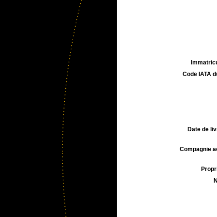
Immatricu
Code IATA d
Date de liv
Compagnie aé
Propri
N