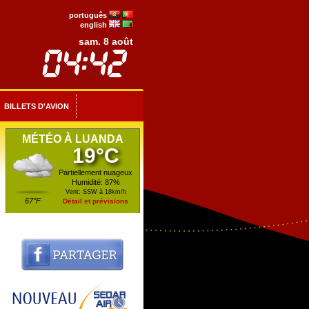
português
english
sam. 8 août
BILLETS D'AVION
MÉTÉO À LUANDA
19°C
Partiellement nuageux
Humidité: 87%
Vent: SSW à 18km/h
67°F
Détail et prévisions