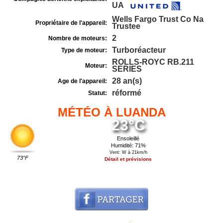
UA
Wells Fargo Trust Co Na
Propriétaire de l'appareil:
Trustee
2
Nombre de moteurs:
Turboréacteur
Type de moteur:
ROLLS-ROYC RB.211
Moteur:
SERIES
28 an(s)
Age de l'appareil:
réformé
Statut:
MÉTÉO À LUANDA
23°C
Ensoleillé
Humidité: 71%
Vent: W à 21km/h
73°F
Détail et prévisions