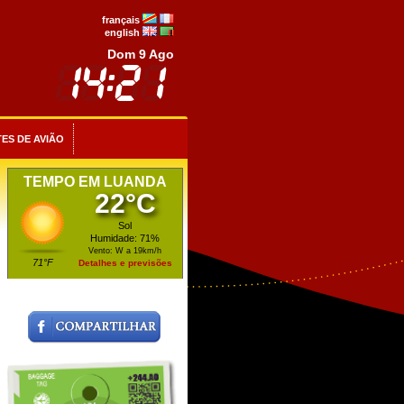
français
english
Dom 9 Ago
ES DE AVIÃO
TEMPO EM LUANDA
22°C
Sol
Humidade: 71%
Vento: W a 19km/h
71°F
Detalhes e previsões