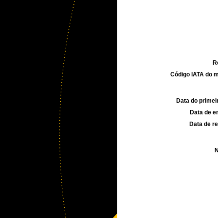
R
Código IATA do m
Data do primei
Data de e
Data de re
N