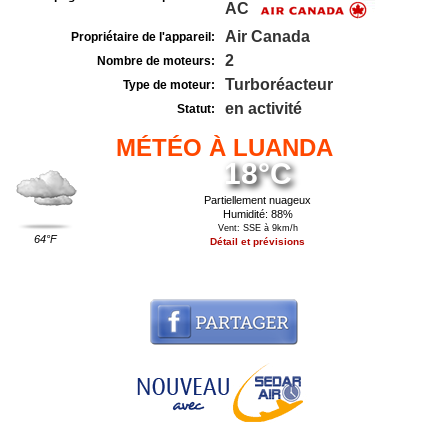
AC
Air Canada
Propriétaire de l'appareil:
2
Nombre de moteurs:
Turboréacteur
Type de moteur:
en activité
Statut:
MÉTÉO À LUANDA
18°C
Partiellement nuageux
Humidité: 88%
Vent: SSE à 9km/h
64°F
Détail et prévisions