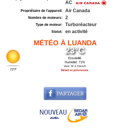
AC
Air Canada
Propriétaire de l'appareil:
2
Nombre de moteurs:
Turboréacteur
Type de moteur:
en activité
Statut:
MÉTÉO À LUANDA
23°C
Ensoleillé
Humidité: 71%
Vent: W à 21km/h
73°F
Détail et prévisions