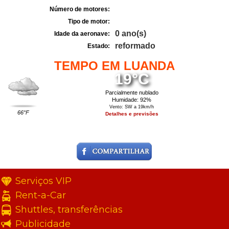
Número de motores:
Tipo de motor:
0 ano(s)
Idade da aeronave:
reformado
Estado:
TEMPO EM LUANDA
19°C
Parcialmente nublado
Humidade: 92%
Vento: SW a 19km/h
66°F
Detalhes e previsões
Serviços VIP
Rent-a-Car
Shuttles, transferências
Publicidade