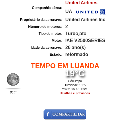
United Airlines
Companhia aérea:
UA
United Airlines Inc
Proprietário da aeronave:
2
Número de motores:
Turbojato
Tipo de motor:
IAE V2500SERIES
Motor:
26 ano(s)
Idade da aeronave:
reformado
Estado:
TEMPO EM LUANDA
19°C
Céu limpo
Humidade: 91%
Vento: SW a 13km/h
66°F
Detalhes e previsões