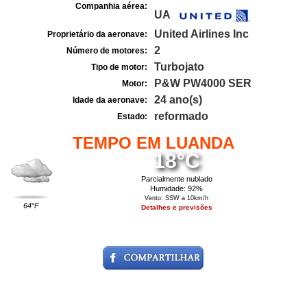
Companhia aérea:
UA
United Airlines Inc
Proprietário da aeronave:
2
Número de motores:
Turbojato
Tipo de motor:
P&W PW4000 SER
Motor:
24 ano(s)
Idade da aeronave:
reformado
Estado:
TEMPO EM LUANDA
18°C
Parcialmente nublado
Humidade: 92%
Vento: SSW a 10km/h
64°F
Detalhes e previsões