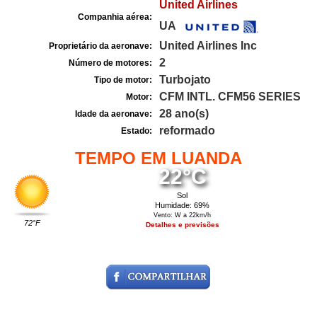
United Airlines
Companhia aérea:
UA
United Airlines Inc
Proprietário da aeronave:
2
Número de motores:
Turbojato
Tipo de motor:
CFM INTL. CFM56 SERIES
Motor:
28 ano(s)
Idade da aeronave:
reformado
Estado:
TEMPO EM LUANDA
22°C
Sol
Humidade: 69%
Vento: W a 22km/h
72°F
Detalhes e previsões