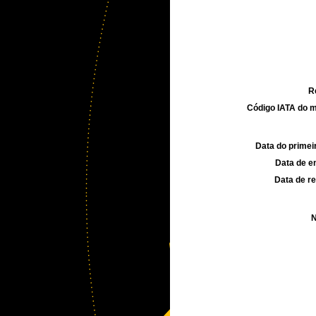
R
Código IATA do m
Data do primei
Data de e
Data de re
N