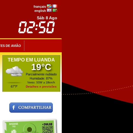
français
english
Sáb 8 Ago
ES DE AVIÃO
TEMPO EM LUANDA
19°C
Parcialmente nublado
Humidade: 87%
Vento: SSW a 18km/h
67°F
Detalhes e previsões