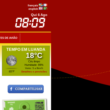
français
english
Qui 6 Ago
ES DE AVIÃO
TEMPO EM LUANDA
18°C
Céu limpo
Humidade: 89%
Vento: S a 8km/h
65°F
Detalhes e previsões