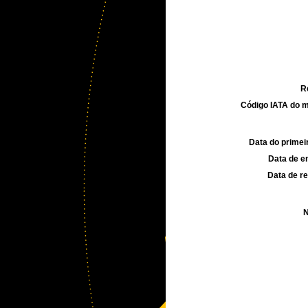
R
Código IATA do m
Data do primei
Data de e
Data de re
N