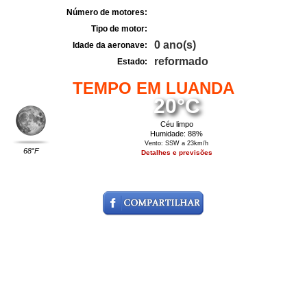
Número de motores:
Tipo de motor:
0 ano(s)
Idade da aeronave:
reformado
Estado:
TEMPO EM LUANDA
20°C
Céu limpo
Humidade: 88%
Vento: SSW a 23km/h
68°F
Detalhes e previsões